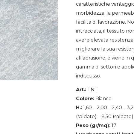
caratteristiche vantaggio
morbidezza, la permeabili
facilità di lavorazione. 
intrecciata, il tessuto 
avere elevata resistenza 
migliorare la sua resisten
all’abrasione, e viene in
gamma di settori e applic
indiscusso.
Art.:
TNT
Colore:
Bianco
H.:
1,60 – 2,00 – 2,40 – 3,2
(saldate) – 8,50 (saldate)
Peso (gr/mq):
17