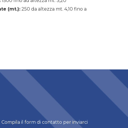
:
1500 fino ad altezza mt. 3,20
te (mt.):
250 da altezza mt. 4,10 fino a
 Compila il form di contatto per inviarci