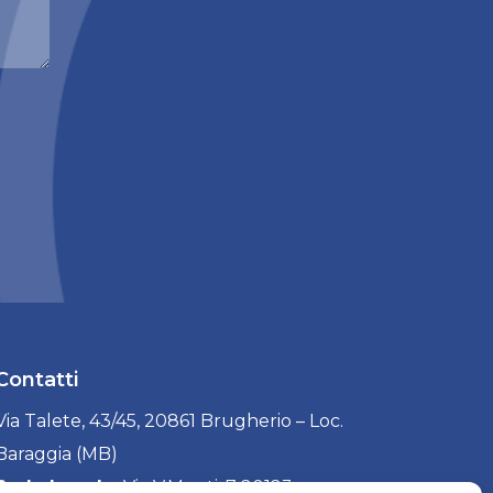
Contatti
Via Talete, 43/45, 20861 Brugherio – Loc.
Baraggia (MB)
Sede Legale:
Via V.Monti, 7 20123